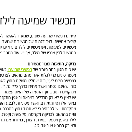
מכשיר שמיעה לילד
קיימים מכשירי שמיעה שונים, שנועדו לאפשר לאנ
קולית אנושית. לצד דגמים של מכשירים שנועדו ל
מכשירים לפעוטות ויש מכשירים לילדים גדולים יו
המכשיר לבין צרכיו של הילד, אך יש עוד מספר פ
בדיקה, התאמה ומגוון מכשירים
יש כיום מגוון רחב ביותר של
מכשירי שמיעה
, כאש
מספר סוגים כדי לגלות איזה מהם מתאים לצרכים
במכשיר בולט לעין, כזה שחלקו ממוקם מחוץ לאו
כזה, שאיננו נסתר ואשר מחירו בדרך כלל נמוך י
ממוקמים היטב בתוך התעלה של האוזן עצמה.
יש לציין כי לא רק הבדלים במראה ובאופן התקנת
באופן אלחוטי ומתקדם, ואשר מסוגלות לבצע הפר
מתקדמת. יש להבהיר כי לא תמיד נחוץ בהכרח ה
וזאת בהתאם לבדיקה מקדימה, מקצועית וקפדני
לילד באופן מספק. במידת הצורך, במיוחד אם מדו
ולא רק ברופא או באודיולוג.