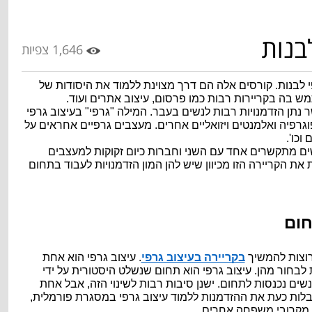
לבנות
1,646 צפיות
בתי ספר רבים מציעים קורסי עיצוב גרפי לבנות. קורסים אלה הם דרך מצוינת ללמוד את היסודות של 
מש בה בקריירות רבות כמו פרסום, עיצוב אתרים ועוד.
עיצוב גרפי הוא תחום יצירתי וחדשני אשר נתן הזדמנויות רבות לנשים בעבר. המילה "גרפי" בעיצוב גרפי 
מתייחסת לשימוש בתמונות, איורים, טיפוגרפיה ואלמנטים ויזואליים אחרים. מעצבים גרפיים אחראים על 
וכו'.
העידן הדיגיטלי שינה את האופן שבו אנשים מתקשרים אחד עם השני וחברות כיום זקוקות למעצבים 
גרפיים יותר מאי פעם. בנות יכולות לקחת את הקריירה הזו מכיוון שיש להן המון הזדמנויות לעבוד בתחום 
חום
רוצות להמשיך 
בקריירה בעיצוב גרפי
. עיצוב גרפי הוא אחת 
הקריירות היצירתיות ביותר שבנות יכולות לבחור מהן. עיצוב גרפי הוא תחום שנשלט היסטורית על ידי 
גברים. זה משתנה לאט לאט, יותר ויותר נשים נכנסות לתחום. ישנן סיבות רבות לשינוי הזה, אבל אחת 
הסיבות החשובות ביותר היא שבנות מקבלות כעת את ההזדמנות ללמוד עיצוב גרפי במסגרת פורמלית, 
ו מקרובי משפחה אחרים.