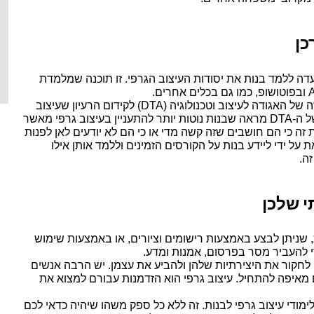
כן
לימודי עיצוב גרפי לבנות היא תכנית שנועדה ללמד בנות את יסודות העיצוב הגרפי. זו תוכנה שמלמדת 
לימודי עיצוב גרפי לבנות היא יוזמה חדשה של האגודה לעיצוב וטכנולוגיה (DTA) לקידום הרעיון שעיצוב 
גרפי הוא תחום פתוח ויצירתי. המחקר של ה-DTA מראה שבנות נוטות יותר להתעניין בעיצוב גרפי מאשר 
בנים. עם זאת, הם נוטים פחות ללמוד את זה כי הם חושבים שזה קשה מדי או כי הם לא יודעים לאן לפנות 
כדי לקבל מידע. קמפיין זה נועד לשנות זאת על ידי ליידע בנות על הקורסים הזמינים וללמד אותן אילו 
זה.
י שלכן
עיצוב גרפי הוא מדיום לתקשורת חזותית, שניתן לבצע באמצעות רישומים וציורים, או באמצעות שימוש 
די להעביר מסר בפרסום, אמנות ומדע.
לימודי עיצוב גרפי לנערות הם דרך טובה לחקור את היצירתיות שלהן ולהביע את עצמן. יש הרבה אנשים 
שמתעניינים בעיצוב גרפי אבל לא יודעים מאיפה להתחיל. עיצוב גרפי הוא הזדמנות עבורם למצוא את 
כל אחת יכולה להתחיל ללמוד במסגרת לימודי עיצוב גרפי לבנות. זה ללא כל ספק משהו שיהיה כדאי לכם 