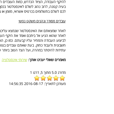
להיקף העבודה, הציוד הנדרש, כמות העובדים ה
בעיה קטנה, לרוב נהוג לשלם לאינסטלטור בכסף 
לכם לשלם בתשלומים בכרטיס אשראי, מזומן או ב
עובדים מסודר ונהנים משקט נפשי
לאחר שמצאתם את האינסטלטור שנמצא עליכם חבי
לאחר שהוא הגיע אל ביתכם ואמד את היקף העבו
לביצוע העבודה והמחיר עליו קבעתם. כמו כן, הו
חשבונית ולעבוד כחוק. בעת שאתם עובדים בצור
עתידות להיפתר במהרה, ועל הצד הטוב ביותר ע
מאמרים שאולי יענינו אותך:
שירותי אינסטלציה
|
מדורג
5.0
מתוך
5,
דרגו
1
מעודכן לתאריך:
2016-08-17 14:56:35