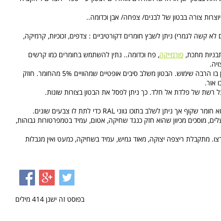
וצרות צורה בבטון של לבנים/ צפחה/ אבן וכדומה..
א קשה לגמרי) ניתן לשבץ חומרים דקורטיביים : צדפים, זכוכיות, קרמיקה,
בניות מתכת,
פורמייקה
, פח וכדומה.. נתין להשתמש בחומרים כמו קרשים
ויה.
בשנים האחרונות המציאו "בטון שקוף", כרגע אין בו הרבה שימוש. הבטון משלב סיבים אופטיים שמהוויים 5% מהחומר. חוזק
 אור.
 רשת של פלדת אל חלד. כך ניתן לפסל את הבטון בצורות שונות.
א חומר שקוף אך ניתן לשלב בתוכו גווני
RAL
כדי לתת לו צבעים שונים.
, מוסכים מכיוון שהוא חזק כנגד שחיקה, אטום, עמיד בטמפרטורות גבוהות,
צו. מתקבלת ריצפה יצוקה, מאוד גמיש, עמיד בשחיקה, כמעט ואין מגבלות
בפוסט זה ישנן
414
מילים