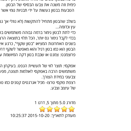
כימית וזה משנה את צבעו הבסיסי של הבטון.
הטבעות בבטון נעשות על ידי תבניות גומי אשר י
בשלב שהבטון מתחיל להתקשות (לא נוזלי אך גם ל
עץ וכדומה...
כדי לתת לבטון גימור ברמה גבוהה משתמשים בת
בכדי לקבל גימור גס יותר, הכל תלוי בתוצאה הרצ
הבטון הוא כמו בטון רגיל והוא מאפשר לשקף דרכו
פרוצמנט: צמנט או שכבת בטון דקה המיושמת על
אפוקסי: תוצר לווי של תעשיית הנפט. בעיקרון הו
משתמשים הרבה באפוקסי לאולמות תצוגה, מפעלים
צבעוני במידת הצורך.
רצפת פוקסי טרצו- מכיל אגרגטים קטנים כמו טר
של עיצוב וצבע.
מדורג
5.0
מתוך
5,
דרגו
1
מעודכן לתאריך:
2015-10-20 10:25:37