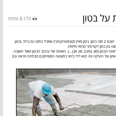
 על בטון
8,173 צפיות
בטון מורכב מתערובת של צמנט, חול, חצץ ומים. ישנם 2 סוגי בטון: בטון מזויין (קונסטרוקטיבי) שמכיל בתוכו גם ברזל, ובטון
נו גם בטון דקורטיבי (ציפוי וחיפוי).
ינוי הבטון (סוג צמנט, סוג אבן...). האיכות של ערבוב הבטון מאוד חשובה
איזון של היציקה וזה יבוא לידי ביטוי בתוצאה הסופית(גם מבחינת מראה וגם