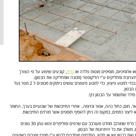
ו אלומיניום, מוסיפים מוטות פלדה או
ברזל
, קובעים שיפוע על פי הצורך
תערובת ומחליקים ע"י הליקופטר (מכונה שמחליקה את הבטון).
בטון מצריך הרטבה חוזרת ונשנית במשך 5 ימים בכדי למנוע פיצוץ. כדי למנוע פיצוצים עושים ניתוקים מכוונים ל 2 מטר (על
 הבטון.
ז', חום, כחול כהה, אפור וכדומה.. אחרי התייבשות של שבועיים בערך, החומר
ליצור כתמים, במקום זה ניתן להוסיף תוספים אשר מזרזים התייבשות.
ישנו מוצר בשם מלט פולימרי, שכבה דקה של3-8 מ"מ שמורכב ממלט מעורבב עם שרפים ופולימרים והוא נותן 30 גוונים
ים, משלב את כל היתרונות של הבטון.
זאת בבטון ישן או חדש. המלחים מוחדרים לבטון ע"י ספריי ויוצרים ריאקציה