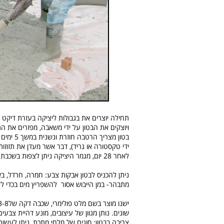
תחילה יוצרים את בגבולות ליציקה בעזרת דיקט א
ויוצקים את הבטון על ידי משאבה, מפזרים את ה
ידי טקסטורה או גריד), דבר אשר מעדן את תזוזות
לאחר 28 יום, מגמר היציקה ניתן לצפות בשכבת סילר שתשמור על הבטון נקי.
ניתן להכניס לבטון אבקות צבע: חמרה, חרדל, בא
מתבהר- במן הייבוש אסור להשפריץ מים בכדי לא 
שונים. נותן מגוון של עיצובים, מונע דהיית צבע
צריבה בבטון: סוגים של מלחי מתכת, ניתן לעשות 