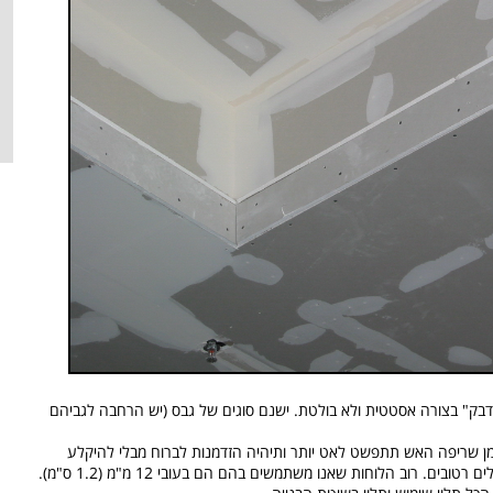
דבק" בצורה אסטטית ולא בולטת. ישנם סוגים של גבס (יש הרחבה לגביהם
זמן שריפה האש תתפשט לאט יותר ותיהיה הזדמנות לברוח מבלי להיקלע
למלכודת אש. ישנם גם לוחות גבס מיוחדים לחללים רטובים. רוב הלוחות שאנו משתמשים בהם הם בעובי 12 מ"מ (1.2 ס"מ).