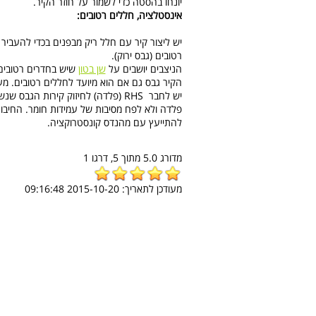
יונחו בהסטה כדי לשמור על חוזר הקיר.
אינסטלציה, חללים רטובים:
רטובים (גבס ירוק).
הניצבים יושבים על
שן בטון
שיש בחדרים רטובים.
הקיר גבס גם אם הוא מיועד לחללים רטובים. מעבר
יש לחבר
RHS
(פלדה) לחיזוק קירות הגבס שנש
להתייעץ עם מהנדס קונסטרוקציה.
מדורג
5.0
מתוך
5,
דרגו
1
מעודכן לתאריך:
2015-10-20 09:16:48