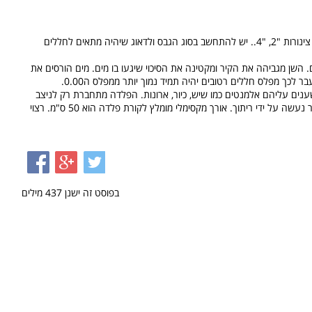
יש ליצור קיר עם חלל ריק מבפנים בכדי להעביר צינורות "2, "4.. יש להתחשב בסוג הגבס ולדאוג שיהיה מתאים לחללים
 השן מגביהה את הקיר ומקטינה את הסיכוי שיגעו בו מים. מים הורסים את
 לכך מפלס חללים רטובים יהיה תמיד נמוך יותר ממפלס ה0.00.
ענים עליהם אלמנטים כמו שיש, כיור, ארונות. הפלדה מתחברת רק לניצב
פלדה ולא לפח מסיבות של עמידות חומר. החיבור נעשה על ידי ריתוך. אורך מקסימלי מומלץ לקורת פלדה הוא 50 ס"מ. רצוי
בפוסט זה ישנן
437
מילים