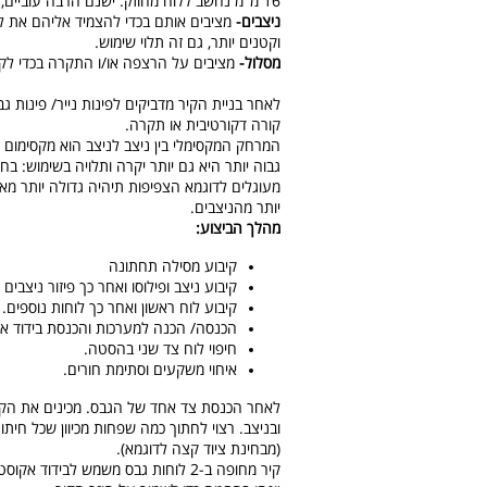
16 מ"מ נחשב ללוח מחוזק. ישנם הרבה עוביים, הכל תלוי שימוש ותלוי בשיטת הבנייה.
ניצבים-
וקטנים יותר, גם זה תלוי שימוש.
מסלול-
מציבים על הרצפה או/ו התקרה בכדי לקבו
לאחר בניית הקיר מדביקים לפינות נייר/ פינות ג
קורה דקורטיבית או תקרה.
גבוה יותר היא גם יותר יקרה ותלויה בשימוש: בח
מעוגלים לדוגמא הצפיפות תיהיה גדולה יותר מאש
יותר מהניצבים.
מהלך הביצוע:
קיבוע מסילה תחתונה
קיבוע ניצב ופילוסו ואחר כך פיזור ניצבים 
קיבוע לוח ראשון ואחר כך לוחות נוספים.
הכנסה/ הכנה למערכות והכנסת בידוד אקו
חיפוי לוח צד שני בהסטה.
איחוי משקעים וסתימת חורים.
לאחר הכנסת צד אחד של הגבס. מכינים את הקיר
ובניצב. רצוי לחתוך כמה שפחות מכיוון שכל חית
(מבחינת ציוד קצה לדוגמא).
קיר מחופה ב-2 לוחות גבס משמש לביד