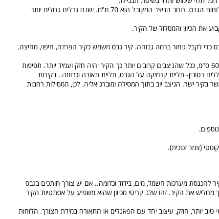
מציבים אותם בכדי להצמיד אליהם את לוחות הגבס. רוחב הניצב המקובל הוא 70 מ"מ. ישנם גדלים גדולים יותר
ע את הכיוון והמסלול של הקיר.
בס כדי לקבל גימור ברמה גבוהה. קיר גבס משמש כקיר הפרדה, חיפוי, מחיצה,
המרחק המקסימלי בין ניצב לניצב הוא מקסימום 60 ס"מ, ככל שהניצבים קרובים יותר כך הקיר יהיה חזק ועמיד יותר. תפיפות
ללים רטובין- תליית קרמיקה על הגבס, תליית תאורה וכדומה.. בקירות
ר בקיר ישר. הניצב יוב בתוך המסילה ומוברג אליה. לכן, המסילות רחבות
נוספים.
סטי (צמר זכוכית).
 להכנסת מערכות חשמל, מים, בידוד וכדומה.. אם יש צורך חותכים בגבס
וך מחליש את הקיר. זהו שלב קריטי מכיוון שהוא משפיע על אסתטיות הקיר
וד אקוסטי טוב יותר, חוזק, עיצוב יחד עם הפאנלים או התאורה במידת הצורך. הלוחות