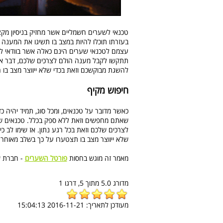
טכנאי לשערים חשמליים אשר מחזיק בניסיון מק
בעזרתו תוכלו להיות במצב בו תשיגו את המענה
עצמם לטכנאי שערים הינם כאלה אשר בוודאי לא 
תתקשו לקבל מענה הולם לצרכים שלכם, דבר אשר 
להשגת מבוקשכם וזאת בכדי שלא ייווצר מצב בו השע
חיפוש מקיף
כאשר מדובר על טכנאים, ומכל סוג, תמיד יהיה כד
שאתם מחפשים וזאת ללא ספק בכלל. טכנאים שו
לצרכים שלכם וזאת בכל רגע נתון. אז שימו לב כ
שלא ייווצר מצב בו תצטערו על כך בשלב מאוחר 
מאמר זה מוגש בחסות
פורטל השערים
- חברת ש
מדורג
5.0
מתוך
5,
דרגו
1
מעודכן לתאריך:
2016-11-21 15:04:13