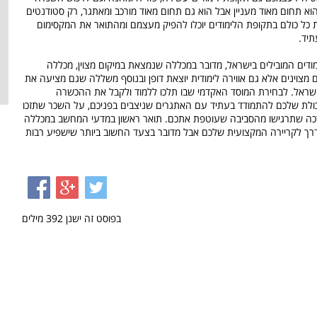
א תחום מאוד מעניין אבל הוא גם תחום מאוד מורכב ומאתגר, רק סטודנטים
את כל כולם בתקופת הלימודים יוכלו להפיק מעצמם ומהתואר את המקסימום
תיד.
דים המובילים בישראל, מדובר במכללה שנמצאת במיקום מצוין, מכללה
 מצוינים אלא גם אווירה לימודית יוצאת דופן ובנוסף משללה שגם מציעה את
בישראל. לבחירת המוסד האקדמי שבו תלכו ללמוד ולקבל את ההכשרה
ת שלכם להתמודד בעתיד עם האתגרים שניצבים בפניכם, על השכר שתזכו
ה שתרגישו מהסביבה שעוטפת אתכם. תואר ראשון במדעי המחשב במכללה
רך לקריירה המקצועית שלכם אבל מדובר בצעד החשוב ביותר שישפיע רבות
בפוסט זה ישנן
392
מילים