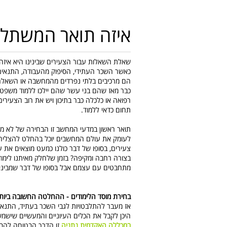
איזה תואר המשתלם
שאלת השאלות עבור הצעירים שבינינו היא איז
כאשר השכר העתידי, הסיפוק מהעבודה, התנאים 
הם מרכיבים בלתי נפרדים מהמחשבה או השאלה אי
כבר מאז שהם בני עשר שהם יילכו ללמוד משפטי
רפואה או כלכלה כבר בתיכון ויש את רוב הצעיר
תחום כדאי ללמוד.
תואר ראשון במדעי המחשב זו הבחירה של לא מע
לעומק את עולם המחשבים יוכל בהחלט להצליח 
צעירים, בסופו של דבר כולנו כמעט מוצאים את
בצורה רחבה ומקיפה? בזמן שלחלק מאיתנו לימו
מתחבטים עם עצמם אבל בסופו של דבר שמבינים 
בחירת מוסד הלימודים - ההחלטה החשובה ביות
אז מעבר להתלבטויות לגבי השכר בעתיד, התנאי
היכן לקבל את הכלים העיוניים והמעשיים שיש
במכללה האקדמית נתניה
זו הדרך הבטוחה להבט