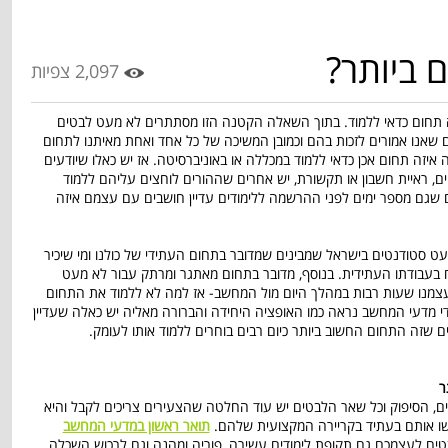
 ביותר?
2,097 צפיות
ה תחום כדאי ללמוד. בתוך השאלה הקטנה הזו מסתתרים לא מעט לבטים
שאנו אמורים לזכות בהם וכמובן המשיכה של כל אחד ואחת מאיתנו לתחום
זה תחום אכן כדאי ללמוד במכללה או באוניברסיטה. אז יש כאלו שיודעים
ם, ראיית חשבון או תקשורת, יש אחרים שההורים לוחצים עליהם ללמוד
ים שגם מספר ימים לפני ההרשמה ללימודים עדיין חושבים עם עצמם איזה
ט סטודנטים בישראל שמבינים שמדובר בתחום העתידי של כולנו ומי שיכיר
בעבודתו העתידית. בנוסף, מדובר בתחום מאתגר ומרתק עבור לא מעט
 עצמנו שעות רבות במהלך היום מול המחשב- אז למה לא ללמוד את התחום
די מדעי המחשב נראה כמו האופציה היחידה והברורה מאליה יש כאלה שעדיין
שזה התחום החשוב ביותר כיום רבים בוחרים ללמוד אותו לעומק.
ר
ם, הסיפוק וכל שאר הלבטים יש עוד החלטה שהצעירים צריכים לקבל והיא
משו אותם בעתיד בקריירה המקצועית שלהם.
תואר ראשון במדעי המחשב
יח לעצמכם גם תקופת לימודים עשירה, פוריה ומהנה וגם לרכוש השכלה