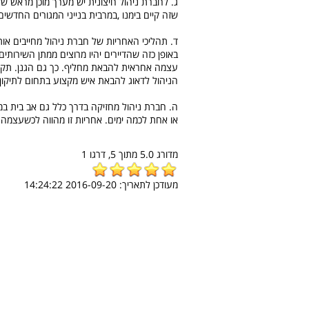
ג. לחברת ניהול חיצונית יש מערך מוכן מראש של
שזה קיים בימנו ,במרבית בנייני המגורים החדשים שבהם
ד. תהליכי האחריות של חברת ניהול מחייבים או
באופן כזה שהדיירים יהיו מרוצים ממתן השירות
עצמה אחראית להבאת מחליף. כך גם הגנן. תקלו
הניהול לדאוג להבאת איש מקצוע בתחום לתיקון. 
ה. חברת ניהול מחזיקה בדרך כלל גם אב בית במ
או אחת לכמה ימים. אחריות זו מהווה לכשעצמה א
מדורג
5.0
מתוך
5,
דרגו
1
מעודכן לתאריך:
2016-09-20 14:24:22