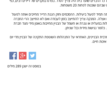
 כל הדברים שועד בית היה צריך לסדר. בפרט במקרים של דיירים רבים, כפי
 שוכנות לפחות 20 משפחות.
תה תמיד לפעול ביעילות. ההסכמים וחוק הגנת הדייר מחייבים אותה לפעול
ים אצלה. המנקה צריך להתייצב בזמן לעבודה ואם לא התייצב הרי החברה
ת במעלית או צנרת או חשמל של הבניין מחייבות באופן מידי מצד חברת
כלומר נגישות מידית ככל שניתן.
רבית הבניינים, האחראי על התנהלותו השוטפת התקינה של הבניין מדי יום
יכות חיים.
בפוסט זה ישנן
289
מילים