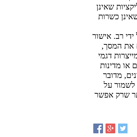
גם כמה חסרונות. למשל, הם לא יכולים להתקין אפליקציות שאינן 
כשרות. זו בעיה מכיוון שיש הרבה אפליקציות בשוק שאינן כשרות 
טלפונים כשרים הם טלפונים המוסמכים ככשרים על ידי רב. אישור 
זה ניתן ליצרן הטלפון ולמרכיביו. רכיבים אלה כוללים את המסך, 
המצלמה, הסוללה וחלקים אחרים. חברות מסוימות מייצרות דגמי 
טלפון כשרים משלהן כך שיוכלו למכור אותם בשווקים או מדינות 
שונות מבלי לשנות את עיצוב המוצר. כפי שאתם מבינים, מדובר 
במענה מצוין שלא תרצו לפספס וזאת אם חשוב לכם לשמור על 
אורח חיים יהודי דתי ולעשות זאת בצורה הנוחה ביותר שרק אפשר 