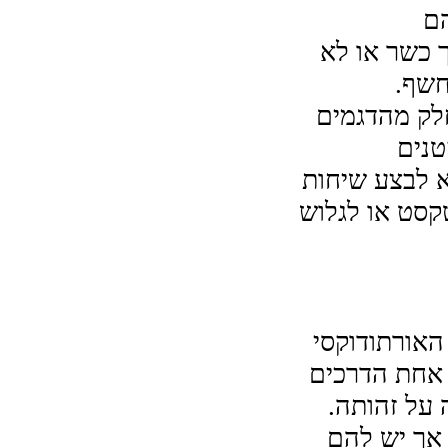
יקרים יותר מהרגילים, אך היתרונות של טלפון כשר הם 
משמעותיים. הם מונעים ממך לדאוג אם הטלפון שלך כשר או לא 
חשף.
ניתן למצוא טלפונים כשרים בצורות וגדלים רבים. לחלק מהדגמים 
יש מסכים גדולים והרבה תכונות, בעוד שאחרים די קטנים 
ופשוטים. הפונקציה הנפוצה ביותר בטלפונים אלו היא לבצע שיחות 
קוליות, אך ניתן להשתמש בהן גם לשליחת הודעות טקסט או לגלוש 
טלפונים כשרים הם טלפונים שאושרו על ידי האיגוד האורתודוקסי 
ועומדים בסטנדרטים של דיני הכשרות. מוצר זה הוא אחת הדרכים 
שבהן הסתגלה היהדות לחברה המודרנית תוך שמירה על זהותה. 
לטלפונים כשרים יש מספר יתרונות עבור המשתמש, אך יש להם 