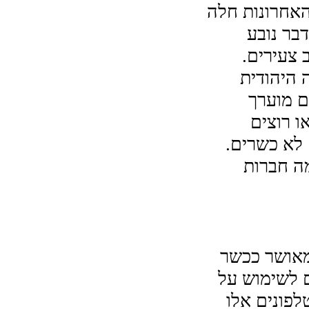
יכולות מצלמה, GPS, Bluetooth או Wi-Fi. בשנים האחרונות חלה 
. הדבר נובע 
 צעירים.
טלפונים כשרים הם טלפונים שאושרו על ידי הקהילה היהודית 
נקיים מכל מרכיב שאינו כשר. שוק הטלפונים הכשרים מוערך 
בתעשייה של מיליארד דולר. אנשים ששומרי מצוות או רוצים 
להימנע מכל תוכן לא הולם אפשרי הקשור לטלפונים לא כשרים. 
אמנם אין הסמכה רשמית לסמארטפונים, אבל יש כמה חברות 
טלפונים כשרים זמינים כעת בשוק. מדובר בטלפון המאושר ככשר 
על ידי רבנים ומומחי משפט עברי. הטלפונים מיועדים לשימוש על 
ידי יהודים העוקבים אחר כללי ההלכה של היהדות. טלפונים אלו 