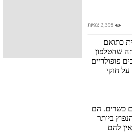
2,398 צפיות
טלפון כשר הוא טלפון שאושר על ידי האמונה היהודית כתואם 
לחוקי ההלכה היהודיים. תהליך ההסמכה כולל הבטחה שהטלפון 
נקי מתכנים לא הולמים למשל. טלפונים כשרים הופכים פופולריים 
יותר בשל הנוחות והבטיחות שלהם עבור מי שמקפיד על חוקי 
טלפונים כשרים הם טלפונים המוסמכים על ידי רבנים כשרים. הם 
נועדו כך שיוכלו לשמור על ההלכות היהודיות. הסוג הנפוץ ביותר 
של טלפון כשר הוא בגודל מסך של פחות מ-4 אינץ'. אין להם 