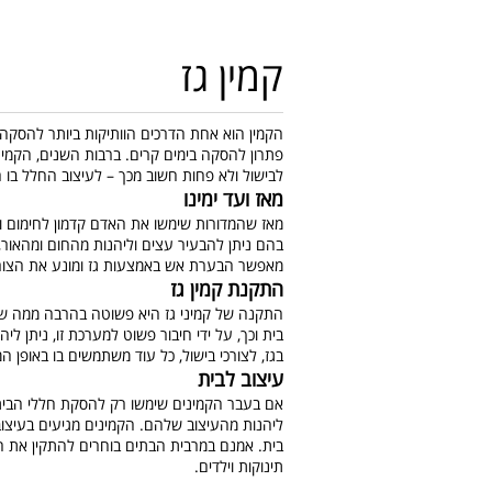
קמין גז
הקמין הוא אחת הדרכים הוותיקות ביותר להסקה 
פתרון להסקה בימים קרים. ברבות השנים, הקמ
לבישול ולא פחות חשוב מכך – לעיצוב החלל בו 
מאז ועד ימינו
מאז שהמדורות שימשו את האדם קדמון לחימום ול
בהם ניתן להבעיר עצים וליהנות מהחום ומהאו
מאפשר הבערת אש באמצעות גז ומונע את הצור
התקנת קמין גז
התקנה של קמיני גז היא פשוטה בהרבה ממה שו
בית וכך, על ידי חיבור פשוט למערכת זו, ניתן ל
בגז, לצורכי בישול, כל עוד משתמשים בו באופן המ
עיצוב לבית
אם בעבר הקמינים שימשו רק להסקת חללי הבית הש
ליהנות מהעיצוב שלהם. הקמינים מגיעים בעיצובי
בית. אמנם במרבית הבתים בוחרים להתקין את הק
תינוקות וילדים.