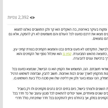
2,392 צפיות
ומקורו בעיקר באירופה, בה האקלים הוא קר ולכן התושבים נאלצו למצוא
ינים מצאו את דרכם כמעט לכל העולם והם משמשים לא רק להסקה, אלא גם
הם נמצאים.
בישול, התקדמנו לא מעט ובתים נבנו והומצאו הקמינים בצורת קמיני עץ,
ר, כתוצאה מהאש המבוערת.
קמין גז
הוא שיכלול נוסף של הקמינים והוא
ך ברכישת עצים להבערה.
ודאי חשבתם. הגז, המשמש את הקמין הוא גז הבישול, שנמצא כמעט בכל
יהנות מהקמין לאורך שנים רבות וארוכות. חשוב להבין, שבדומה לשימוש הרגיל
ומלץ, הגז עצמו בוער ולכן אין דליפה שלו ואין סכנה כלל בעת השימוש בו.
ונים ולצורכי בישול, כיום בתים רבים נהנים מקמינים ולו רק בשביל
ם שונים ומיוחדים, אשר יכולים להתאים לכל סגנון עיצוב של כל חדר בכל
מינים בסלון, אך בהחלט ניתן להתקינם בכל חדר שתיבחרו, כולל חדרי