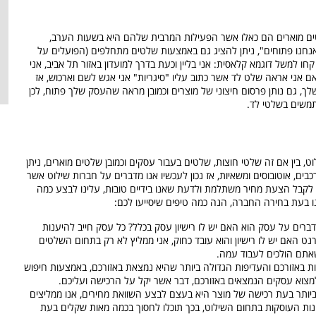
ם מוארים הם כאלו אשר הפעילות המרבית שלהם היא בשעות הערב,
ן אנחנו פתוחים", ניתן להציג גם באמצעות שלטים מתחלפים (הפועלים על
ו למשל דוגמא קלאסית: אני בליין וכעת בדרך למועדון באזור תל אביב, אני
אם אני אראה שלט לד אשר כתוב עליו "סיגריות" אני אגש לשם וארכוש, אז
, גם נותן פרסום חיצוני של מוצרים וכמובן מראה שהעסק שלך פתוח, לכן
תמשים בשלטי לד.
ט, בין אם זה שלטי חוצות, שלטים בעבור עסקים וכמובן שלטים מוארים, ניתן
ם, אוטובוסים ומשאיות, אז נכון לעכשיו אנו מדברים על חברות שילוט אשר
לקבל הצעת מחיר משתלמת ולדעת שאנו בידיים טובות, עלינו לבצע כמה
ו בעת בחירה החברה, הנה כמה טיפים שיסייעו לכם:
מדברים על עסק הוא האם יש לו רישיון עסק בכלל? כל עסק חייב להיענות
רנט האם יש לו רישיון והוא עובד כחוק, אני ממליץ לא רק בתחום השלטים
אתם הולכים לעבוד עמה.
 באזורכם והעדיפות הגדולה ביותר שהיא נמצאת באזורכם, באמצעות חיפוש
למצוא עסקים הנמצאים באזורכם, דבר אשר יקל על הרכישה ועליכם.
ביותר בעת רכישה של מוצר היא בעצם לבצע השוואת מחירים, אנו ממליצים
ת לפחות עם 3 חברות שונות העוסקות בתחום השילוט, בכך תוכלו לחסוך בכמה מאות שקלים בעת