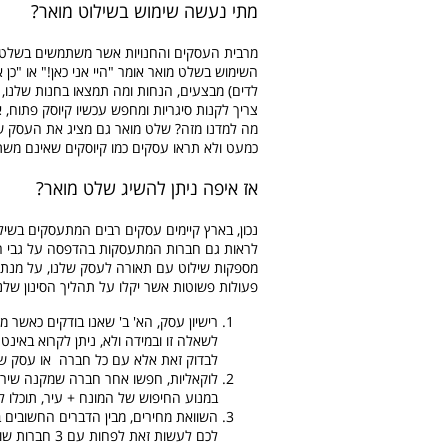
מתי נעשה שימוש בשילוט מואר?
מרבית העסקים והחנויות אשר משתמשים בשלטי
השימוש בשלט מואר אומר "היי אני כאן!" או "כ
לדים) מבצעים, הנחות ומה תמצאו בחנות שלנו, קח
צריך לקנות סיגריות ומחפש עכשיו קיוסק פתוח, 
מה למדנו מזה? שלט מואר גם מציג את העסק שלך
כמעט ולא תראו עסקים כמו קיוסקים שאינם מש
אז איפה ניתן להשיג שלט מואר?
נכון, בארץ קיימים עסקים רבים המתעסקים בשילו
לראות גם חברות המתעסקות בהדפסה על גבי רכבי
מספקות שילוט עם תאורה לעסק שלנו, על מנת 
פעולות פשוטות אשר יקלו על תהליך הסינון שלנ
רישיון עסק, הא' ב' שאנו בודקים כאשר 
לשאלה זו ובמידה ולא, ניתן לקרוא באינט
לבדוק זאת אלא עם כל חברה או עסק ש
לוקאליות, חפשו אחר חברה שמקנה שירות
במנוע החיפוש של המונח + עיר, תוכלו 
השוואת מחירים, מבין הדברים החשובים 
לכם לעשות זא