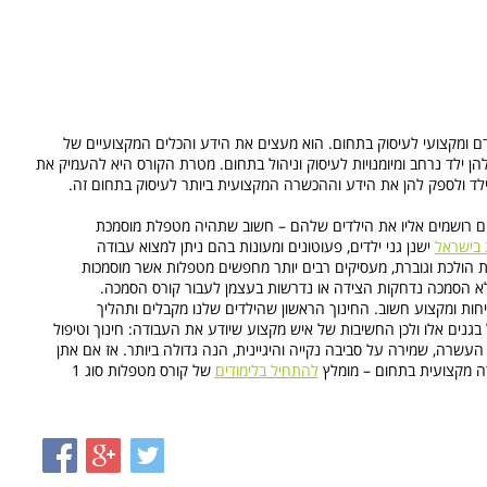
רס המשך מתקדם ומקצועי לעיסוק בתחום. הוא מעצים את הידע והכלים המקצועיים של
הן ילד נרחב ומיומנויות לעיסוק וניהול בתחום. מטרת הקורס היא להעמיק את
ד ולספק להן את הידע וההכשרה המקצועית ביותר לעיסוק בתחום זה.
 שהם רושמים אליו את הילדים שלהם – חשוב שתהיה מטפלת מוסמכת
 בישראל
ישנן גני ילדים, פעוטונים ומעונות בהם ניתן למצוא עבודה
 הולכת וגוברת, מעסיקים רבים יותר מחפשים מטפלות אשר מוסמכות
לא הסמכה נדחקות הצידה או נדרשות בעצמן לעבור קורס הסמכה.
יחות ומקצוע חשוב. החינוך הראשון שהילדים שלנו מקבלים ותהליך
ים אלו ולכן החשיבות של איש מקצוע שיודע את העבודה: חינוך וטיפול
ת העשרה, שמירה על סביבה נקייה והיגיינית, הנה גדולה ביותר. אז אם אתן
ה מקצועית בתחום – מומלץ
להתחיל בלימודים
של קורס מטפלות סוג 1