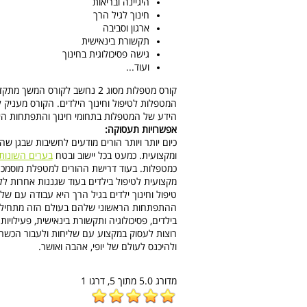
היגיינה ובריאות
חינוך לגיל הרך
ארגון וסביבה
תקשורת בינאישית
גישה פסיכולוגית בחינוך
ועוד...
קורס מטפלות מסוג 2 נחשב לקו
המטפלות לטיפול וחינוך הילדים. הקורס מעניק ל
הידע של המטפלות בתחומי חינוך והתפתחות היל
אפשרויות תעסוקה:
כיום יותר ויותר הורים מודעים לחשיבות שבגן
ומקצועית. כמעט בכל יישוב ובטח
בערים השונות
כמטפלות. בעוד דרישת ההורים למטפלת מוסמכת
מקצועית לטיפול בילדים בעוד שגננות אחרות ל
טיפול וחינוך ילדים בגיל הרך היא עבודה עם של
ההתפתחות הראשוני שלהם בעולם הזה מתחיל בגנ
בילדים, פסיכולוגיה ותקשורת בינאישית, פעילויו
רוצות לעסוק במקצוע עם שליחות ולעבור הכשר
ולהיכנס לעולם של יופי, אהבה ואושר.
מדורג
5.0
מתוך
5,
דרגו
1